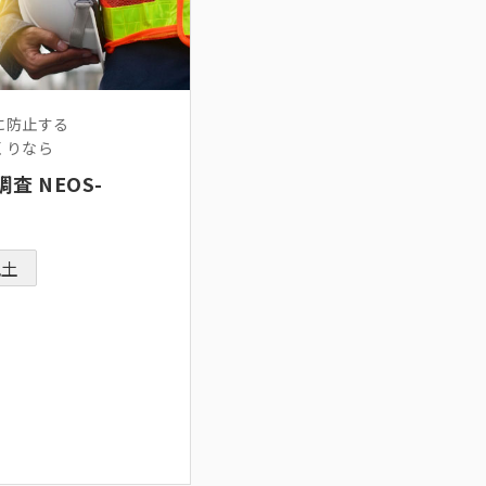
に防止する
くりなら
査 NEOS-
風土