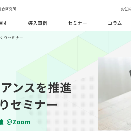
お知
総合研究所
探す
導入事例
セミナー
コラム
づくりセミナー
イアンスを推進
りセミナー
催
＠Zoom