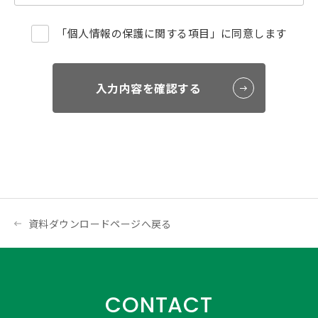
ビス･情報(もしくは、お申し込みいただいているセミ
ナーの運営管理)をご本人または所属組織等に提供させ
「個人情報の保護に関する項目」に同意します
ていただくために利用いたします。
●（第三者提供について）
当社は、お預かりした個人情報を安全に管理し、法的
な開示要請によるもののほか、ご本人の同意なく共同
入力内容を確認する
利用先を除く第三者に提供いたしません。
●（個人情報の取扱の委託について）
個人情報取扱い業務の一部または全部を外部委託する
ことがあります。なお、委託先における個人情報の取
扱いについては当社が責任を負います。
●（個人情報をご提供いただけない場合に生じる結
果）
個人情報のご提供は任意ですが、当該情報をご提供い
資料ダウンロードページへ戻る
ただけない場合は、一部のサービスをご利用いただけ
ない場合があります。
●（クッキー（Cookie）の利用について）
当サイトでは、クッキー（Cookie）を利用していま
CONTACT
す。利用の範囲は個人を特定できない情報に限定して