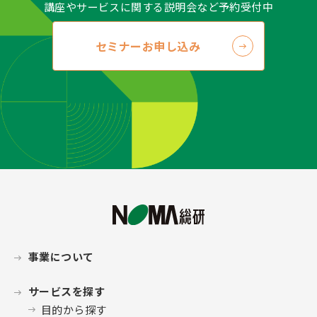
講座やサービスに関する説明会など予約受付中
（当社の事業遂行に支障をおよぼさない範囲で）、速
やかに対応します。開示等に応ずる窓口は、以下の
セミナーお申し込み
「個人情報保護に関するお問い合わせ窓口」をご覧く
ださい。
＜個人情報保護に関するお問い合わせ窓口＞
株式会社日本経営協会総合研究所 総務部
〒163-0726 東京都新宿区西新宿二丁目7-1
tel：(03)3340-3061
e-Mail：privacy@noma.co.jp（商品に関するお問い
合せ先ではありません）
●アセスメントサービス利用約款（更新日 2020年12
月1日）
「NOMA総研 アセスメントサービス利用約
款第3.4版」
はこちらをご確認下さい。
事業について
サービスを探す
目的から探す