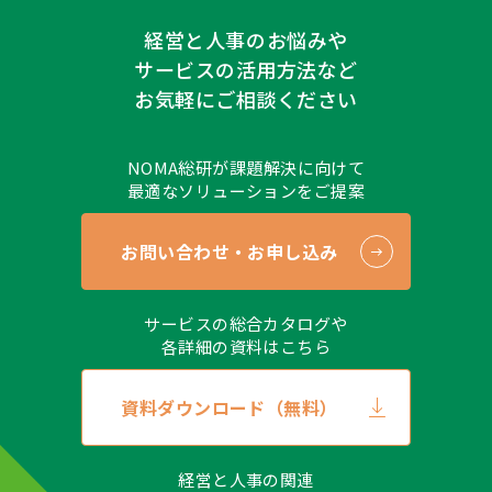
います。クッキー（Cookie）は広告の配信・分析に利
経営と人事のお悩みや
用することがあります。なお、クッキー（Cookie）は
受け入れを拒否することができます。サイトによって
サービスの活用方法など
は正しく表示されない場合がありますのであらかじめ
お気軽にご相談ください
ご了承ください。
●（安全管理措置について）
NOMA総研が課題解決に向けて
取得した個人情報については、漏洩、滅失または毀損
最適なソリューションをご提案
の防止とその是正、その他個人情報の安全管理のため
に必要かつ適切な措置を講じます。
●（個人情報保護方針など）
お問い合わせ・お申し込み
当社ホームページの
個人情報保護方針
、
個人情報に関
する公表事項
をご覧ください。
サービスの総合カタログや
●（開示対象個人情報の開示等および問い合せ窓口に
各詳細の資料はこちら
ついて）
当社が保有する開示対象個人情報の利用目的の通知、
資料ダウンロード（無料）
開示、および内容の訂正、追加または削除、利用の停
止、消去および第三者への提供の停止（以下、“開示
等”といいます）のご依頼をいただいた場合、ご本人
経営と人事の関連
であることが確認できた場合に限り、合理的な範囲で