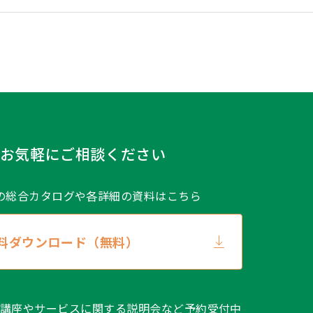
人情報の安全管理のために必要か
。
加または削除、利用の停止、消去
場合、ご本人であることが確認で
、速やかに対応します。開示等に
。
お気軽にご相談ください
の総合カタログや
各詳細の資料はこちら
料ダウンロード（無料）
スメントサービス利用約款第3.4
講座やサービスに関する説明会など予約受付中