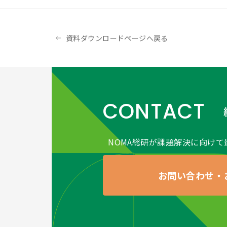
取得した個人情報につ
つ適切な措置を講じま
●（個人情報保護方針
資料ダウンロードページへ戻る
当社ホームページの
個
●（開示対象個人情報
当社が保有する開示対
および第三者への提供
きた場合に限り、合理
CONTACT
応ずる窓口は、以下の
＜個人情報保護に関す
株式会社日本経営協会総
NOMA総研が課題解決に向けて
〒163-0726 東京都
tel：(03)3340-3061
お問い合わせ・
e-Mail：privacy
●アセスメントサービス
版」
はこちらをご確認