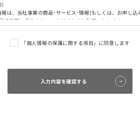
的）
報は、当社事業の商品･サービス･情報(もしくは、お申し込
所属組織等に提供させていただくために利用いたします。
て）
個人情報を安全に管理し、法的な開示要請によるもののほか
「個人情報の保護に関する項目」に同意します
しません。
委託について）
一部または全部を外部委託することがあります。なお、委託
います。
いただけない場合に生じる結果）
入力内容を確認する
意ですが、当該情報をご提供いただけない場合は、一部のサ
e）の利用について）
（Cookie）を利用しています。利用の範囲は個人を特定
は広告の配信・分析に利用することがあります。なお、クッキー（
イトによっては正しく表示されない場合がありますのであらか
いて）