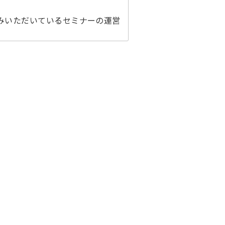
みいただいているセミナーの運営
、ご本人の同意なく共同利用先を
先における個人情報の取扱いにつ
ービスをご利用いただけない場合
できない情報に限定しています。ク
Cookie）は受け入れを拒否す
じめご了承ください。