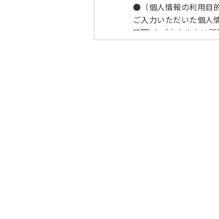
●（個人情報の利用目
ご入力いただいた個人情
管理)をご本人または
●（第三者提供につい
当社は、お預かりした
除く第三者に提供いた
●（個人情報の取扱の
個人情報取扱い業務の
いては当社が責任を負
●（個人情報をご提供
個人情報のご提供は任
があります。
●（クッキー（Cooki
当サイトでは、クッキー
ッキー（Cookie）
ることができます。サ
●（安全管理措置につ