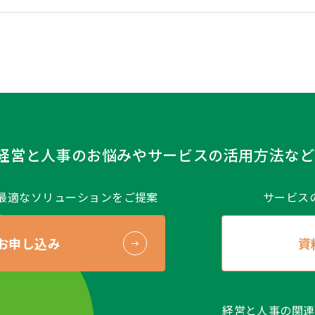
いては、漏洩、滅失または毀損の防止とその是正、その他個
す。
など）
人情報保護方針
、
個人情報に関する公表事項
をご覧ください
の開示等および問い合せ窓口について）
象個人情報の利用目的の通知、開示、および内容の訂正、追
の停止（以下、“開示等”といいます）のご依頼をいただいた
的な範囲で（当社の事業遂行に支障をおよぼさない範囲で）
「個人情報保護に関するお問い合わせ窓口」をご覧ください
経営と人事のお悩みや
サービスの活用方法など
るお問い合わせ窓口＞
合研究所 総務部
最適なソリューションをご提案
サービス
新宿区西新宿二丁目7-1
お申し込み
資
@noma.co.jp（商品に関するお問い合せ先ではありません）
利用約款（更新日 2020年12月1日）
「NOMA総研 アセ
下さい。
経営と人事の関連