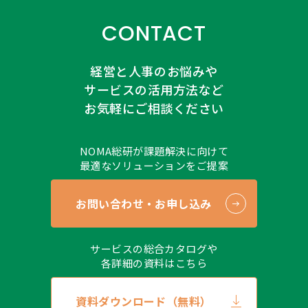
●（クッキー（Cookie）の利用について）
当サイトでは、クッキー（Cookie）を利用していま
CONTACT
す。利用の範囲は個人を特定できない情報に限定して
います。クッキー（Cookie）は広告の配信・分析に利
経営と人事のお悩みや
用することがあります。なお、クッキー（Cookie）は
受け入れを拒否することができます。サイトによって
サービスの活用方法など
は正しく表示されない場合がありますのであらかじめ
お気軽にご相談ください
ご了承ください。
●（安全管理措置について）
NOMA総研が課題解決に向けて
取得した個人情報については、漏洩、滅失または毀損
最適なソリューションをご提案
の防止とその是正、その他個人情報の安全管理のため
に必要かつ適切な措置を講じます。
●（個人情報保護方針など）
お問い合わせ・お申し込み
当社ホームページの
個人情報保護方針
、
個人情報に関
する公表事項
をご覧ください。
サービスの総合カタログや
●（開示対象個人情報の開示等および問い合せ窓口に
各詳細の資料はこちら
ついて）
当社が保有する開示対象個人情報の利用目的の通知、
資料ダウンロード（無料）
開示、および内容の訂正、追加または削除、利用の停