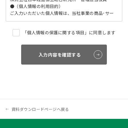
●（個人情報の利用目的）
ご入力いただいた個人情報は、当社事業の商品･サー
ビス･情報(もしくは、お申し込みいただいているセミ
ナーの運営管理)をご本人または所属組織等に提供させ
「個人情報の保護に関する項目」に同意します
ていただくために利用いたします。
●（第三者提供について）
当社は、お預かりした個人情報を安全に管理し、法的
な開示要請によるもののほか、ご本人の同意なく共同
入力内容を確認する
利用先を除く第三者に提供いたしません。
●（個人情報の取扱の委託について）
個人情報取扱い業務の一部または全部を外部委託する
ことがあります。なお、委託先における個人情報の取
扱いについては当社が責任を負います。
●（個人情報をご提供いただけない場合に生じる結
果）
個人情報のご提供は任意ですが、当該情報をご提供い
資料ダウンロードページへ戻る
ただけない場合は、一部のサービスをご利用いただけ
ない場合があります。