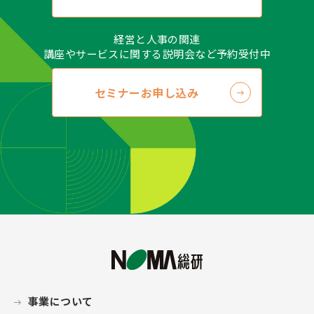
止、消去および第三者への提供の停止（以下、“開示
等”といいます）のご依頼をいただいた場合、ご本人
経営と人事の関連
であることが確認できた場合に限り、合理的な範囲で
講座やサービスに関する説明会など予約受付中
（当社の事業遂行に支障をおよぼさない範囲で）、速
やかに対応します。開示等に応ずる窓口は、以下の
セミナーお申し込み
「個人情報保護に関するお問い合わせ窓口」をご覧く
ださい。
＜個人情報保護に関するお問い合わせ窓口＞
株式会社日本経営協会総合研究所 総務部
〒163-0726 東京都新宿区西新宿二丁目7-1
tel：(03)3340-3061
e-Mail：privacy@noma.co.jp（商品に関するお問い
合せ先ではありません）
●アセスメントサービス利用約款（更新日 2020年12
月1日）
「NOMA総研 アセスメントサービス利用約
款第3.4版」
はこちらをご確認下さい。
事業について