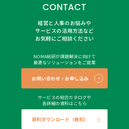
当サイトでは、クッキー（Cookie）を利用していま
CONTACT
す。利用の範囲は個人を特定できない情報に限定して
います。クッキー（Cookie）は広告の配信・分析に利
経営と人事のお悩みや
用することがあります。なお、クッキー（Cookie）は
受け入れを拒否することができます。サイトによって
サービスの活用方法など
は正しく表示されない場合がありますのであらかじめ
お気軽にご相談ください
ご了承ください。
●（安全管理措置について）
NOMA総研が課題解決に向けて
取得した個人情報については、漏洩、滅失または毀損
最適なソリューションをご提案
の防止とその是正、その他個人情報の安全管理のため
に必要かつ適切な措置を講じます。
●（個人情報保護方針など）
お問い合わせ・お申し込み
当社ホームページの
個人情報保護方針
、
個人情報に関
する公表事項
をご覧ください。
サービスの総合カタログや
●（開示対象個人情報の開示等および問い合せ窓口に
各詳細の資料はこちら
ついて）
当社が保有する開示対象個人情報の利用目的の通知、
資料ダウンロード（無料）
開示、および内容の訂正、追加または削除、利用の停
止、消去および第三者への提供の停止（以下、“開示