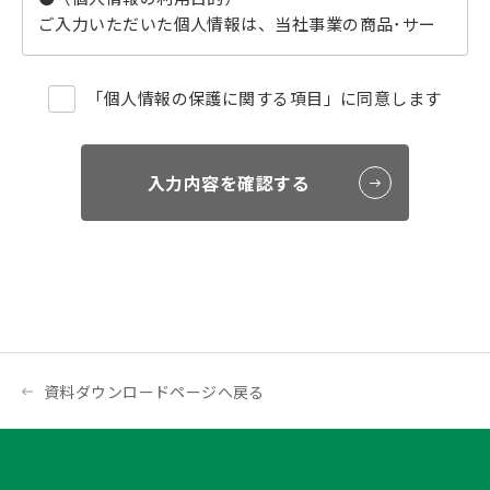
ご入力いただいた個人情報は、当社事業の商品･サー
ビス･情報(もしくは、お申し込みいただいているセミ
ナーの運営管理)をご本人または所属組織等に提供させ
「個人情報の保護に関する項目」に同意します
ていただくために利用いたします。
●（第三者提供について）
当社は、お預かりした個人情報を安全に管理し、法的
な開示要請によるもののほか、ご本人の同意なく共同
入力内容を確認する
利用先を除く第三者に提供いたしません。
●（個人情報の取扱の委託について）
個人情報取扱い業務の一部または全部を外部委託する
ことがあります。なお、委託先における個人情報の取
扱いについては当社が責任を負います。
●（個人情報をご提供いただけない場合に生じる結
果）
個人情報のご提供は任意ですが、当該情報をご提供い
資料ダウンロードページへ戻る
ただけない場合は、一部のサービスをご利用いただけ
ない場合があります。
●（クッキー（Cookie）の利用について）