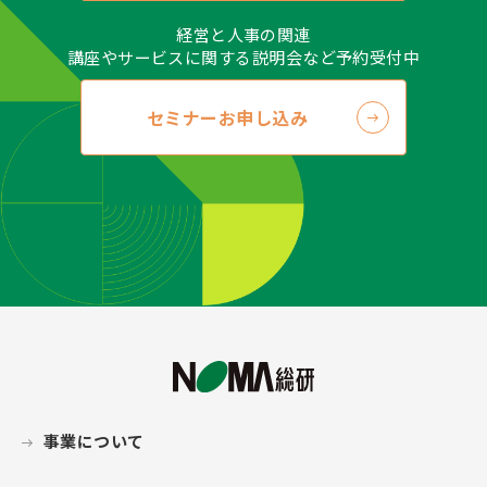
等”といいます）のご依頼をいただいた場合、ご本人
経営と人事の関連
であることが確認できた場合に限り、合理的な範囲で
講座やサービスに関する説明会など予約受付中
（当社の事業遂行に支障をおよぼさない範囲で）、速
やかに対応します。開示等に応ずる窓口は、以下の
セミナーお申し込み
「個人情報保護に関するお問い合わせ窓口」をご覧く
ださい。
＜個人情報保護に関するお問い合わせ窓口＞
株式会社日本経営協会総合研究所 総務部
〒163-0726 東京都新宿区西新宿二丁目7-1
tel：(03)3340-3061
e-Mail：privacy@noma.co.jp（商品に関するお問い
合せ先ではありません）
●アセスメントサービス利用約款（更新日 2020年12
月1日）
「NOMA総研 アセスメントサービス利用約
款第3.4版」
はこちらをご確認下さい。
事業について