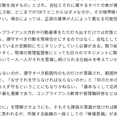
行動を指すもの」とされ、会社とそれに属するすべての者が
広さ故、どこまでがOKでどこからはダメなのか、その境界線
すい。場合によっては、正誤の基準が人によって異なる可能
ンプライアンス方針や行動基準をただ打ち出すだけでは対策
ら、遵守すべき行動を現場任せにするのではなく、会社とし
れているか定期的にモニタリングしていく必要がある。取り
やすく、現場の管理監督者にとっても日々のマネジメントに
おいて一人一人がそれを意識し続けられる仕組みを考えてい
らないのが、遵守すべき範囲内のものだけが意識され、範囲
だ。「なぜそれを守らなければならないのか」と「何のため
あえず守るということにもなりかねない。「基本なくして応
が最も重要であり、コンプライアンス教育や管理職研修など
めに」を理解させようにも、そもそも課員の意識が低ければ
に思われるが、所属する組織の一員としての「帰属意識」が