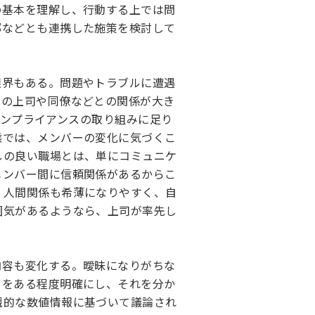
の基本を理解し、行動する上では問
部などとも連携した施策を検討して
限界もある。問題やトラブルに遭遇
場の上司や同僚などとの関係が大き
8『コンプライアンスの取り組みに足り
態では、メンバーの変化に気づくこ
しの良い職場とは、単にコミュニケ
メンバー間に信頼関係があるからこ
、人間関係も希薄になりやすく、自
囲気があるようなら、上司が率先し
内容も変化する。曖昧になりがちな
」をある程度明確にし、それを分か
観的な数値情報に基づいて議論され