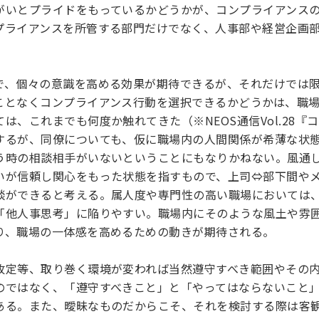
がいとプライドをもっているかどうかが、コンプライアンス
プライアンスを所管する部門だけでなく、人事部や経営企画
で、個々の意識を高める効果が期待できるが、それだけでは
ことなくコンプライアンス行動を選択できるかどうかは、職
ては、これまでも何度か触れてきた（※
NEOS通信Vol.2
するが、同僚についても、仮に職場内の人間関係が希薄な状
う時の相談相手がいないということにもなりかねない。風通
いが信頼し関心をもった状態を指すもので、上司⇔部下間や
談ができると考える。属人度や専門性の高い職場においては
「他人事思考」に陥りやすい。職場内にそのような風土や雰
り、職場の一体感を高めるための動きが期待される。
改定等、取り巻く環境が変われば当然遵守すべき範囲やその
のではなく、「遵守すべきこと」と「やってはならないこと
ある。また、曖昧なものだからこそ、それを検討する際は客