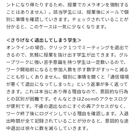
ントになり得たりするため、授業でカメラオンを強制する
ことはありません）。該当学生には、授業後にメールで個
別に事情を確認していきます。チェックされていることが
分かると、このケースは一気に少なくなります。
＜さりげなく退出してしまう学生＞
オンラインの場合、クリック１つでミーティングを退出で
きるので、気軽に授業を抜け出す学生が出てきます。グル
ープワークに強い苦手意識を持つ学生は一定数いるので、
ワーク開始前になると参加人数を示す数字がすっ～と減る
ことも珍しくありません。個別に事情を聞くと「通信環境
が悪くて退出になってしまった」という返事が多く返って
きます。これは本当にあり得る理由なので、意図的な行為
との区別が困難です。そんなときはZoomのアクセスログ
が便利です。不慮の退出なのにすぐの再アクセスがなく、
ワーク終了後にログインしている理由を確認します。入退
出時間が全て記録されていることが分かると、意図的な途
中退出は徐々に数を減らしていきます。