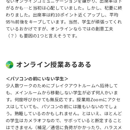
ないオンラインコミュニケーションを嫌がり、出席率は下
がるかも…と当初は心配していました。しかし、杞憂に終
わりました。出席率は約10ポイント近くアップし、平均
95％前後をキープしています。当然、学生が頑張ってくれ
ているおかげですが、オンラインならではの創意工夫
（？）も要因の1つと言えそうです。
オンライン授業あるある
＜パソコンの前にいない学生＞
少人数ワークのためにブレイクアウトルームへ招待して
も、メインルームから移動しない学生が必ず何人かいま
す。何度呼びかけても無反応です。授業用Zoomにアクセ
スはしていても、パソコンの前には誰もいないのでしょ
う。熟睡しているのかもしれません。とはいえ、ほとんど
の学生はカメラオフなので、サボっていると断定すること
はできません（補足／通信に負荷がかかったり、ハラスメ