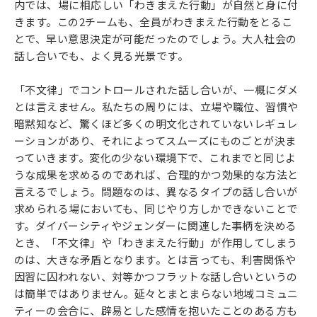
内では、場に相応しい「わきまえた行動」が自然と身に付
きます。この2チームも、全員がわきまえた行動をとるこ
とで、早い意思決定が可能だったのでしょう。大人社会の
話し合いでも、よく見る光景です。
「不文律」でコントロールされた話し合いが、一概にダメ
とは言えません。私たちの周りには、立場や職位、習慣や
暗黙知など、驚くほど多くの明文化されていないレギュレ
ーションがあり、それによってスムーズにものごとが決ま
っていきます。変化の少ない環境下で、これまでと同じよ
うな成果を求めるのであれば、合理的かつ効果的な方法と
言えるでしょう。問題なのは、異なるタイプの話し合いが
求められる場においても、同じやり方しかできないことで
す。ダイバーシティやジェンダーに関連した事柄を決める
とき、「不文律」や「わきまえた行動」が作用してしまう
のは、大きな矛盾となります。とは言っても、利害関係や
因習に囚われない、対等かつフラットな話し合いというの
は簡単ではありません。延々とまとまらない地域コミュニ
ティーの会合に、辟易とした感情を抱いたことのある方も