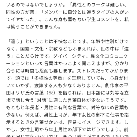
いるのではないでしょうか。「異性とのワークは難しい、
同性の方が楽」「メンバーに自分とは違うタイプの人がい
てイヤだった」。こんな身も蓋もない学生コメントを、私
は笑うことができません。
「違う」ということは不快なことです。年齢や性別だけで
なく、国籍・文化・宗教などもふまえれば、世の中は「違
う」ことだらけです。ダイバーシティ、異文化コミュニケ
ーションといった言葉はかっこよく聞こえますが、分かり
合うには時間も忍耐も要します。ストレスだってかかりま
す。頭では「多様性の尊重」を理解していても、心身が付
いていかず、疲弊する人も少なくありません。劇作家の平
田オリザ氏の言葉（※）を借りれば、日本語には対等な立
場で話し合う“対話”に適した言葉自体が少ないそうです。
もともと年長者・男性に有利な言葉で、対等なほめ言葉も
少ない。例えば、男性上司が、年下女性の部下に仕事を指
示するときの言葉づかいは、容易にイメージできます。し
かし、女性上司から年上男性の部下ではどうでしょう。前
者と同じ言葉づかいでは、きつい感じがするのではないで