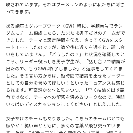
映されています。それはブーメランのように私たちに刺さ
ってきます。
ある講座のグループワーク（GW）時に、学籍番号でラン
ダムにチーム編成したら、たまたま男子だけのチームがで
きました。テーマと設定時間を伝え、さっそくGWをスタ
ート！……したのですが、数分後に近くを通ると、話し合
いをしていません。「どうしたの？」と状況を確認したと
ころ、リーダー役らしき男子学生が、「話し合いで結論が
出たので、もうGWは終了しました」と返事をしてくれま
した。その言い方からは、短時間で結論を出せたリーダー
としての自分を誉めてほしい！といったニュアンスも感じ
られます。可哀想かな～と思いつつ、「早く結論を出す競
争ではなく、テーマへの解釈を深めるワークなので、時間
いっぱいディスカッションしてください」と伝えました。
女子だけのチームもありました。こちらのチームはとても
賑やか！笑い声とともに、多くの言葉が飛び交っていま
す。ただ、GWテーマとは全く関係のない言葉しか聞こえ