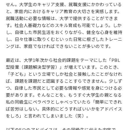
せん。大学生のキャリア支援、就職支援にかかわっている
と、家庭内におけるキャリア教育の大切さを実感します。
就職活動に必要な情報は、大学で提供することができま
す。社会人基礎力などのスキル育成も可能でしょう。しか
し、自律した市民生活をおくりながら、健全な心身を維持
し、日々仕事に取りくむといった日常に根ざしたトレーニ
ングは、家庭でなければできないことが多いのです。
最近は、大学1年次から社会的課題をテーマにした「PBL
型授業（課題解決型学習）」が増えています。このとき、
「子ども」という立場でしか社会と接触したことがなけれ
ば、課題を課題だと認識することすらできません。少しず
つ、自律した市民として必要な情報や感覚を身につける必
要があります。そんなことを、もうすぐ大学生の親となる
私の同級生にペラペラとしゃべっていたら「簡単にできれ
ば苦労はしない。具体的にどうすればいいかをアドバイス
をしろ」と言われてしまいました（笑）。
以下の5つのアドバイスは、その同級生に伝えた内容で