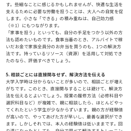
す。些細なことに感じるかもしれませんが、快適な生活を
支えるために必要な労働を担うことは、大人への自覚を促
します。小さな「できる」の積み重ねは、自己効力感
（※1）にもつながります。
「家事を担う」といっても、自分の手足をつかう以外の方
法も認めたいものです。食事当番のとき、アルバイトで稼
いだお金で家族全員分のお弁当を買うのも、1つの解決方
法です。持っているリソース（資源）を活用して対処でき
たのなら、評価すべきでしょう。
5. 相談ごとには直接関与せず、解決方法を伝える
大学入学時は分からないことが多いので、相談ごとが増え
がちです。このとき、直接関与することは避けて、解決方
法を伝えるとよいでしょう。授業の履修方法（必修科目や
選択科目など）が複雑で、親に相談したら、ほとんどやっ
てくれたという学生が少なからずいます。親の方が経験値
が高いので、やってあげた方が早いし、最善な選択ができ
ます。しかしそれでは、本人の経験値は低いままです。回
り道になったとしても、自分で調べて解決するトレーニン