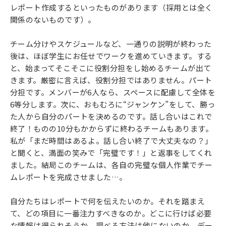
レポート作成するといったものがあります（採用とは全く
関係のないものです）。
チーム分けやスケジュールなど、一通りの説明が終わった
後は、ほぼ学生にお任せでワークを進めていきます。する
と、始まってそこそこに役割分担をし始めるチームが出て
きます。厳密に言えば、役割分担ではありません。パート
分担です。メンバーが6人なら、スペースに配慮して全体を
6等分します。次に、おもむろに“ジャンケン”をして、勝っ
た人から自分のパートを決めるのです。話し合いはこれで
終了！ものの10分もかからずに終わるチームもあります。
私が「まだ時間はあるよ。話し合い終了で大丈夫なの？」
と聞くと、満面の笑みで「完璧です！」と返事をしてくれ
ました。結局このチームは、各自の完璧な個人作業でチー
ムレポートを完成させました…。
自分たちはレポートで何を伝えたいのか。それを踏まえ
て、どの項目に一番注力すべきなのか。どこに行けば必要
な情報は得られそうか。調べる方法は他にないのか。デー