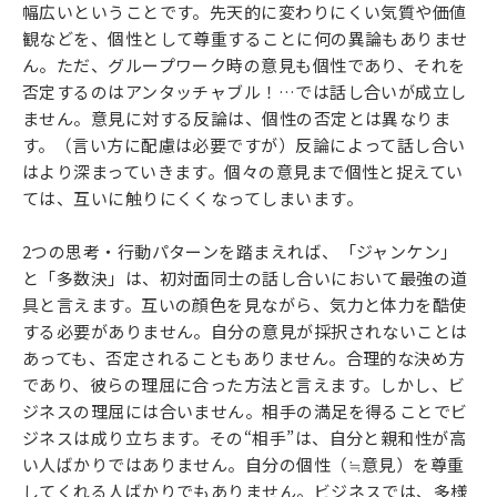
幅広いということです。先天的に変わりにくい気質や価値
観などを、個性として尊重することに何の異論もありませ
ん。ただ、グループワーク時の意見も個性であり、それを
否定するのはアンタッチャブル！…では話し合いが成立し
ません。意見に対する反論は、個性の否定とは異なりま
す。（言い方に配慮は必要ですが）反論によって話し合い
はより深まっていきます。個々の意見まで個性と捉えてい
ては、互いに触りにくくなってしまいます。
2つの思考・行動パターンを踏まえれば、「ジャンケン」
と「多数決」は、初対面同士の話し合いにおいて最強の道
具と言えます。互いの顔色を見ながら、気力と体力を酷使
する必要がありません。自分の意見が採択されないことは
あっても、否定されることもありません。合理的な決め方
であり、彼らの理屈に合った方法と言えます。しかし、ビ
ジネスの理屈には合いません。相手の満足を得ることでビ
ジネスは成り立ちます。その“相手”は、自分と親和性が高
い人ばかりではありません。自分の個性（≒意見）を尊重
してくれる人ばかりでもありません。ビジネスでは、多様