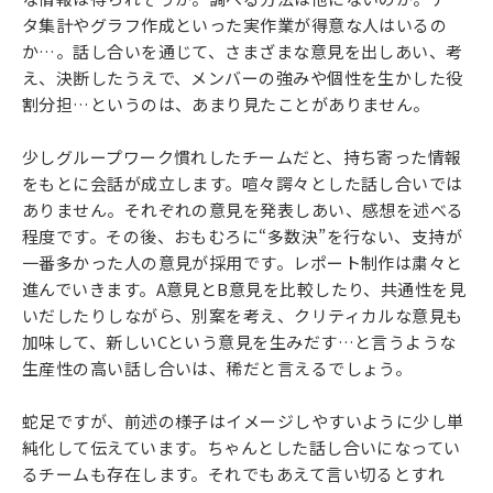
タ集計やグラフ作成といった実作業が得意な人はいるの
か…。話し合いを通じて、さまざまな意見を出しあい、考
え、決断したうえで、メンバーの強みや個性を生かした役
割分担…というのは、あまり見たことがありません。
少しグループワーク慣れしたチームだと、持ち寄った情報
をもとに会話が成立します。喧々諤々とした話し合いでは
ありません。それぞれの意見を発表しあい、感想を述べる
程度です。その後、おもむろに“多数決”を行ない、支持が
一番多かった人の意見が採用です。レポート制作は粛々と
進んでいきます。A意見とB意見を比較したり、共通性を見
いだしたりしながら、別案を考え、クリティカルな意見も
加味して、新しいCという意見を生みだす…と言うような
生産性の高い話し合いは、稀だと言えるでしょう。
蛇足ですが、前述の様子はイメージしやすいように少し単
純化して伝えています。ちゃんとした話し合いになってい
るチームも存在します。それでもあえて言い切るとすれ