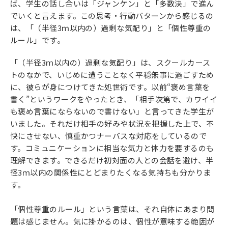
ば、学生の話し合いは「ジャンケン」と「多数決」で進ん
でいくと言えます。この思考・行動パターンから感じるの
は、「（半径3ｍ以内の）過剰な気配り」と「個性尊重の
ルール」です。
「（半径3ｍ以内の）過剰な気配り」は、スクールカース
トのなかで、いじめに遭うことなく平穏無事に過ごすため
に、彼らが身につけてきた処世術です。以前“褒め言葉を
書く”というワークをやったとき、「相手次第で、カワイイ
も褒め言葉にならないので書けない」と言ってきた学生が
いました。それだけ相手の好みや状況を把握した上で、不
快にさせない、慎重かつナーバスな対応をしているので
す。コミュニケーションに相当な気力と体力を要するのも
理解できます。できるだけ初対面の人との会話を避け、半
径3ｍ以内の関係性にとどまりたくなる気持ちも分かりま
す。
「個性尊重のルール」という言葉は、それ自体にあまり問
題は感じません。気に掛かるのは、個性が意味する範囲が