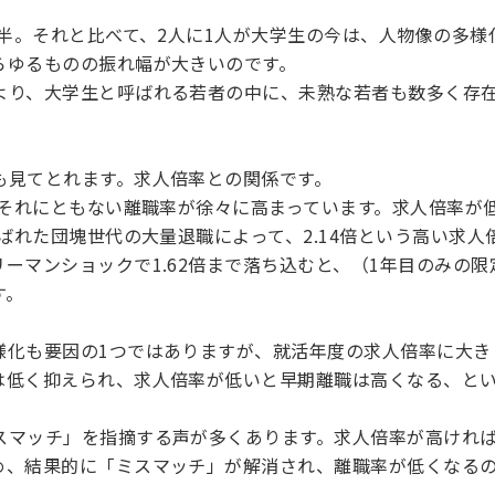
前半。それと比べて、2人に1人が大学生の今は、人物像の多
らゆるものの振れ幅が大きいのです。
より、大学生と呼ばれる若者の中に、未熟な若者も数多く存
も見てとれます。求人倍率との関係です。
、それにともない離職率が徐々に高まっています。求人倍率が低調
ばれた団塊世代の大量退職によって、2.14倍という高い求人倍率
ーマンショックで1.62倍まで落ち込むと、（1年目のみの
す。
様化も要因の1つではありますが、就活年度の求人倍率に大き
は低く抑えられ、求人倍率が低いと早期離職は高くなる、と
スマッチ」を指摘する声が多くあります。求人倍率が高けれ
め、結果的に「ミスマッチ」が解消され、離職率が低くなる