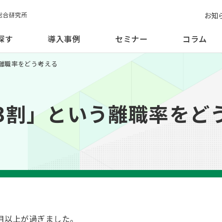
お知
総合研究所
探す
導入事例
セミナー
コラム
う離職率をどう考える
で3割」という離職率をど
月以上が過ぎました。