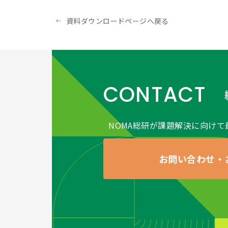
つ適切な措置を講じま
●（個人情報保護方針
資料ダウンロードページへ戻る
当社ホームページの
個
●（開示対象個人情報
当社が保有する開示対
および第三者への提供
きた場合に限り、合理
CONTACT
応ずる窓口は、以下の
＜個人情報保護に関す
株式会社日本経営協会総
NOMA総研が課題解決に向けて
〒163-0726 東京都
tel：(03)3340-3061
お問い合わせ・
e-Mail：privacy
●アセスメントサービス
版」
はこちらをご確認