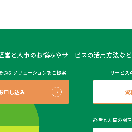
す。
など）
人情報保護方針
、
個人情報に関する公表事項
をご覧ください
の開示等および問い合せ窓口について）
象個人情報の利用目的の通知、開示、および内容の訂正、追
の停止（以下、“開示等”といいます）のご依頼をいただいた
的な範囲で（当社の事業遂行に支障をおよぼさない範囲で）
「個人情報保護に関するお問い合わせ窓口」をご覧ください
経営と人事のお悩みや
サービスの活用方法など
るお問い合わせ窓口＞
合研究所 総務部
最適なソリューションをご提案
サービス
新宿区西新宿二丁目7-1
お申し込み
資
@noma.co.jp（商品に関するお問い合せ先ではありません）
利用約款（更新日 2020年12月1日）
「NOMA総研 アセ
下さい。
経営と人事の関連