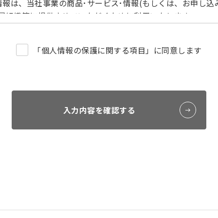
報は、当社事業の商品･サービス･情報(もしくは、お申し込
所属組織等に提供させていただくために利用いたします。
て）
個人情報を安全に管理し、法的な開示要請によるもののほか
「個人情報の保護に関する項目」に同意します
しません。
委託について）
一部または全部を外部委託することがあります。なお、委託
います。
いただけない場合に生じる結果）
入力内容を確認する
意ですが、当該情報をご提供いただけない場合は、一部のサ
e）の利用について）
（Cookie）を利用しています。利用の範囲は個人を特定
は広告の配信・分析に利用することがあります。なお、クッキー（
イトによっては正しく表示されない場合がありますのであらか
いて）
いては、漏洩、滅失または毀損の防止とその是正、その他個