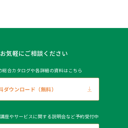
。
加または削除、利用の停止、消去
場合、ご本人であることが確認で
、速やかに対応します。開示等に
。
お気軽にご相談ください
の総合カタログや
各詳細の資料はこちら
料ダウンロード（無料）
スメントサービス利用約款第3.4
講座やサービスに関する説明会など予約受付中