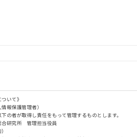
について》
人情報保護管理者）
以下の者が取得し責任をもって管理するものとします。
総合研究所 管理担当役員
的）