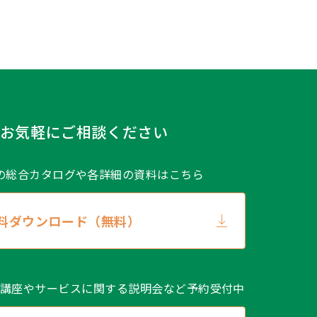
。
加または削除、利用の停止、消去
場合、ご本人であることが確認で
、速やかに対応します。開示等に
。
お気軽にご相談ください
の総合カタログや
各詳細の資料はこちら
料ダウンロード（無料）
スメントサービス利用約款第3.4
講座やサービスに関する説明会など予約受付中