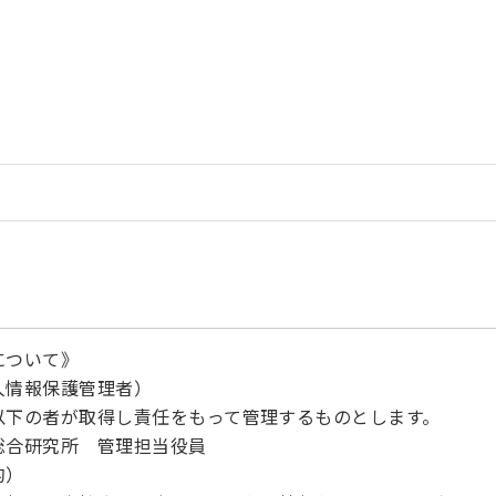
について》
人情報保護管理者）
以下の者が取得し責任をもって管理するものとします。
総合研究所 管理担当役員
的）