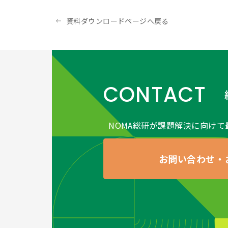
つ適切な措置を講じま
●（個人情報保護方針
資料ダウンロードページへ戻る
当社ホームページの
個
●（開示対象個人情報
当社が保有する開示対
および第三者への提供
きた場合に限り、合理
CONTACT
応ずる窓口は、以下の
＜個人情報保護に関す
株式会社日本経営協会総
NOMA総研が課題解決に向けて
〒163-0726 東京都
tel：(03)3340-3061
お問い合わせ・
e-Mail：privacy
●アセスメントサービス
版」
はこちらをご確認