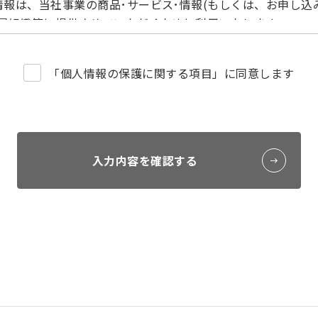
報は、当社事業の商品･サービス･情報(もしくは、お申し込
所属組織等に提供させていただくために利用いたします。
て）
個人情報を安全に管理し、法的な開示要請によるもののほか
「個人情報の保護に関する項目」に同意します
しません。
委託について）
一部または全部を外部委託することがあります。なお、委託
います。
いただけない場合に生じる結果）
入力内容を確認する
意ですが、当該情報をご提供いただけない場合は、一部のサ
e）の利用について）
（Cookie）を利用しています。利用の範囲は個人を特定
は広告の配信・分析に利用することがあります。なお、クッキー（
イトによっては正しく表示されない場合がありますのであらか
いて）
いては、漏洩、滅失または毀損の防止とその是正、その他個