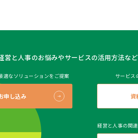
す。
など）
人情報保護方針
、
個人情報に関する公表事項
をご覧ください
の開示等および問い合せ窓口について）
象個人情報の利用目的の通知、開示、および内容の訂正、追
の停止（以下、“開示等”といいます）のご依頼をいただいた
的な範囲で（当社の事業遂行に支障をおよぼさない範囲で）
「個人情報保護に関するお問い合わせ窓口」をご覧ください
経営と人事のお悩みや
サービスの活用方法など
るお問い合わせ窓口＞
合研究所 総務部
最適なソリューションをご提案
サービス
新宿区西新宿二丁目7-1
お申し込み
資
@noma.co.jp（商品に関するお問い合せ先ではありません）
利用約款（更新日 2020年12月1日）
「NOMA総研 アセ
下さい。
経営と人事の関連