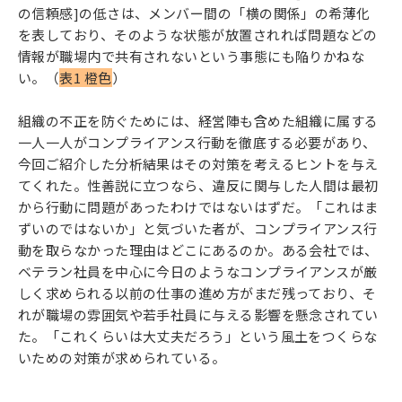
の信頼感]の低さは、メンバー間の「横の関係」の希薄化
を表しており、そのような状態が放置されれば問題などの
情報が職場内で共有されないという事態にも陥りかねな
い。（
表1 橙色
）
組織の不正を防ぐためには、経営陣も含めた組織に属する
一人一人がコンプライアンス行動を徹底する必要があり、
今回ご紹介した分析結果はその対策を考えるヒントを与え
てくれた。性善説に立つなら、違反に関与した人間は最初
から行動に問題があったわけではないはずだ。「これはま
ずいのではないか」と気づいた者が、コンプライアンス行
動を取らなかった理由はどこにあるのか。ある会社では、
ベテラン社員を中心に今日のようなコンプライアンスが厳
しく求められる以前の仕事の進め方がまだ残っており、そ
れが職場の雰囲気や若手社員に与える影響を懸念されてい
た。「これくらいは大丈夫だろう」という風土をつくらな
いための対策が求められている。