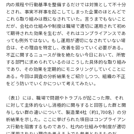
内の規程や行動基準を整備するだけでは対策として不十分
とされ、事実不祥事を起こしてしまった企業のほとんどで
これら取り組みは既になされていた。言うまでもないこと
だが、会社の仕組みや制度は職場で適切に運用されて初め
て期待された効果を生むが、それはコンプライアンスであ
っても例外ではない。もし運用が適切になされていない場
合は、その理由を特定し、改善を図っていく必要がある。
不正に関するニュースが後を絶たない今日において、所管
する部門に求められているのはこうした具体的な取り組み
であり、その効果を定期的にモニタリングしていくことに
ある。今回は調査の分析結果をご紹介しつつ、組織の不正
をどう防いでいくかについて考えてみたい。
（表1）には、職場で問題やトラブルが起こった際、それ
に対して主体的ないし消極的に関与すると回答した群と関
与しない群の違いについて、製造業4社（約1,700名）の分
析結果を示した。ここに挙げられた項目はコンプライアン
ス行動を阻害するものであり、社内の仕組みや制度が適切
に運用されない理由を考える上でも参考となるものだ。