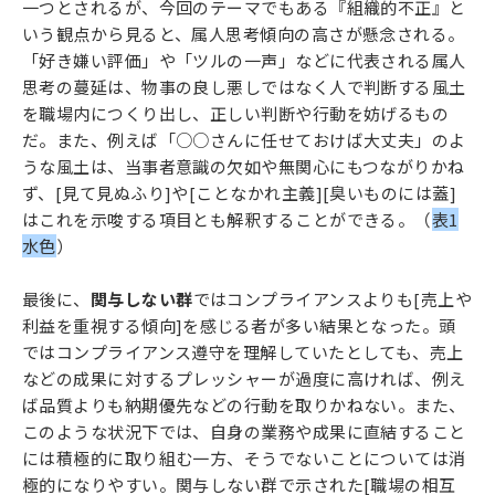
一つとされるが、今回のテーマでもある『組織的不正』と
いう観点から見ると、属人思考傾向の高さが懸念される。
「好き嫌い評価」や「ツルの一声」などに代表される属人
思考の蔓延は、物事の良し悪しではなく人で判断する風土
を職場内につくり出し、正しい判断や行動を妨げるもの
だ。また、例えば「○○さんに任せておけば大丈夫」のよ
うな風土は、当事者意識の欠如や無関心にもつながりかね
ず、[見て見ぬふり]や[ことなかれ主義][臭いものには蓋]
はこれを示唆する項目とも解釈することができる。（
表1
水色
）
最後に、
関与しない群
ではコンプライアンスよりも[売上や
利益を重視する傾向]を感じる者が多い結果となった。頭
ではコンプライアンス遵守を理解していたとしても、売上
などの成果に対するプレッシャーが過度に高ければ、例え
ば品質よりも納期優先などの行動を取りかねない。また、
このような状況下では、自身の業務や成果に直結すること
には積極的に取り組む一方、そうでないことについては消
極的になりやすい。関与しない群で示された[職場の相互