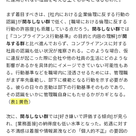
まず着目すべきは、[社内における企業倫理に反する行動の
認識]が
関与しない群
で低く、[職場における倫理に反する
行動の許容度]も乖離している点だろう。
関与しない群
では
[『コンプライアンス行動基準』の目的と内容の理解]が
関
与する群
と比べ進んでおらず、コンプライアンスに対する
社員の認識も低い状況が推察される。このような場合、仮
に違反が起こった際に会社や他の社員の生活にどのような
影響があるかを具体的にイメージできていない可能性もあ
る。行動基準などを職場内に浸透させるためには、管理職
がまず率先垂範し、部下に模範となる行動を示す必要があ
る。彼らの日々の言動は部下の行動基準そのものであり、
その認識をいかに管理職自身にもたせるかがカギとなる。
（
表1 黄色
）
次に、
関与しない群
では[好き嫌いで評価する傾向]が見ら
れ、[業務面接]の納得度も低い水準となった。処遇に対す
る不満感は着服や情報漏洩などの「個人的不正」の要因の