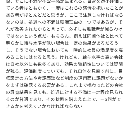
際、そこに不満や不公平感が生まれる。自身を過小評価し
ている者はともかく、一度はこれらの感情を抱いたことが
ある者がほとんどだと思うが、ここで注意しなければなら
ないのは、処遇への不満は転職理由の一つではあるが、そ
れが改善されたからと言って、必ずしも離職者が減るわけ
ではないという点だ。もちろん、例えば同業他社と比べて
明らかに給与水準が低い場合は一定の効果があるだろう
し、そうでない場合においても一時的に社員の満足度を高
めることにはなると思う。けれども、給与水準の高い会社
は自社以外にも数多くあり、効果の継続性については疑問
が残る。評価制度についても、それ自体を見直す前に、目
標設定の方法や考課面談など制度の運用面に課題がないか
をまずは確認する必要がある。これまで携わったどの会社
の調査結果を見ても、処遇に対する不満は一定程度見られ
るのが普通であり、その状態を踏まえた上で、＋α何がで
きるかを考えていかなければならない。