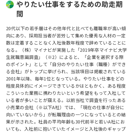
やりたい仕事をするための助走期
間
20代以下の若手層はその他年代と比べても離職率が高い傾
向にあり、採用担当者が苦労して集めた優秀な人材の一定
数は定着することなく入社後数年程度で辞めていることに
なる。（株）マイナビが実施した「2019年卒マイナビ大学
生就職意識調査」（※2）によると、「企業を選択する際
のポイント」として「自分のやりたい仕事（職種）ができ
る会社」がトップに挙げられ、当該項目は掲載されている
2001年以降、毎年1位となっている。やりたい仕事をどの
程度具体的にイメージできているかはともかく、ある程度
こういった業務に携わりたいという希望をもって入社して
いる者が多いことが窺える。以前当社で調査を行ったある
小売業の会社（※以下A社）では、「現在の仕事が自分に
向いていないから」が転職理由の一つになっているとの結
果が示された。社員の平均年齢も30代前半と若いA社にお
いても、入社前に抱いていたイメージと入社後のギャップ