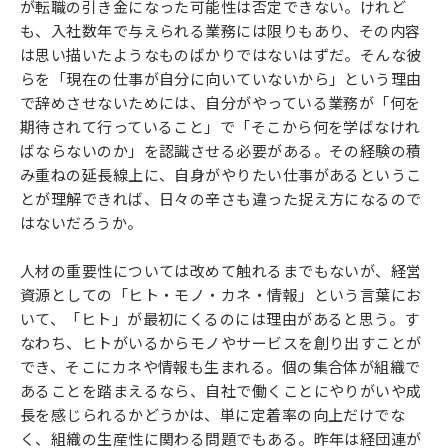
が転職の引き金になった可能性は否定できない。けれど
も、入社数年で与えられる業務には限りもあり、その内容
は思い描いたようなものばかりではないはずだ。そんな彼
らを「現在の仕事が自分に向いていないから」という理由
で辞めさせないためには、自分がやっている業務が「何を
期待されて行っていること」で「そこから何を学ばなけれ
ばならないのか」を認識させる必要がある。その経験の積
み重ねの延長線上に、自身がやりたい仕事があるというこ
とが理解できれば、日々の辛さも違った捉え方になるので
はないだろうか。
人材の重要性については改めて触れるまでもないが、経営
資源としての「ヒト・モノ・カネ・情報」という言葉にお
いて、「ヒト」が最初にくるのには理由があると思う。す
なわち、ヒトがいるからモノやサービスを創り出すことが
でき、そこにカネや情報も生まれる。個の集合体が組織で
あることを踏まえるなら、自社で働くことにやりがいや成
長を感じられるかどうかは、単に定着率の向上だけでな
く、組織の生産性に関わる問題でもある。昨年は経団連が