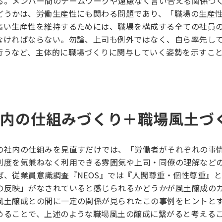
る。メンバー間のチームワークや遠慮なく言い合える関係づ
どうかは、労働生産性にも関わる問題であり、「職場の生産
高い生産性を維持するためには、職場を構成する全ての社員
なければならない。勿論、上司も例外ではなく、自ら率先し
行うなど、主体的に職場づくりに関与していく姿勢を示すこ
社内の仕組みづくり＋職場風土づ
の社内の仕組みを見直すだけでは、「労働者がそれぞれの事
制度を気兼ねなく利用できる雰囲気や上司・同僚の理解など
ば、従業員意識調査『NEOS』では『人間尊重・個性尊重』
の反映」がなされていると感じられるかどうかが風土醸成の
風土醸成との間に一定の関係が見られたこの事例をヒントと
めることで、上述のような職場風土の醸成に繋がると考える