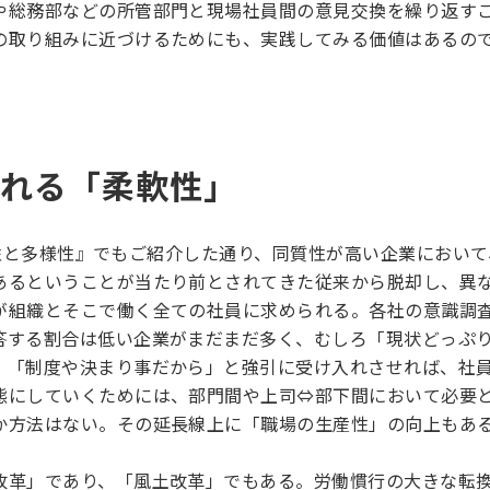
や総務部などの所管部門と現場社員間の意見交換を繰り返す
の取り組みに近づけるためにも、実践してみる価値はあるの
入れる「柔軟性」
質性と多様性』
でもご紹介した通り、同質性が高い企業において
あるということが当たり前とされてきた従来から脱却し、異
が組織とそこで働く全ての社員に求められる。各社の意識調
答する割合は低い企業がまだまだ多く、むしろ「現状どっぷ
。「制度や決まり事だから」と強引に受け入れさせれば、社
態にしていくためには、部門間や上司⇔部下間において必要
か方法はない。その延長線上に「職場の生産性」の向上もあ
改革」であり、「風土改革」でもある。労働慣行の大きな転