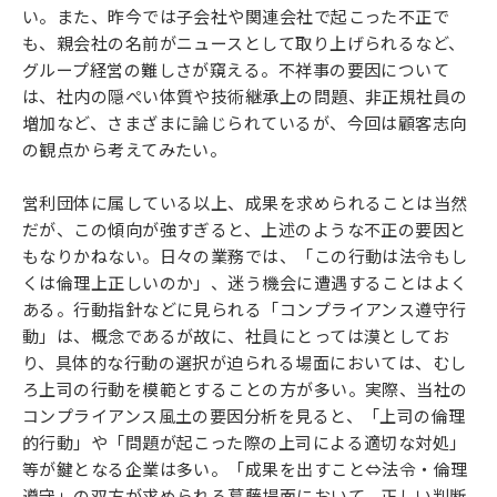
い。また、昨今では子会社や関連会社で起こった不正で
も、親会社の名前がニュースとして取り上げられるなど、
グループ経営の難しさが窺える。不祥事の要因について
は、社内の隠ぺい体質や技術継承上の問題、非正規社員の
増加など、さまざまに論じられているが、今回は顧客志向
の観点から考えてみたい。
営利団体に属している以上、成果を求められることは当然
だが、この傾向が強すぎると、上述のような不正の要因と
もなりかねない。日々の業務では、「この行動は法令もし
くは倫理上正しいのか」、迷う機会に遭遇することはよく
ある。行動指針などに見られる「コンプライアンス遵守行
動」は、概念であるが故に、社員にとっては漠としてお
り、具体的な行動の選択が迫られる場面においては、むし
ろ上司の行動を模範とすることの方が多い。実際、当社の
コンプライアンス風土の要因分析を見ると、「上司の倫理
的行動」や「問題が起こった際の上司による適切な対処」
等が鍵となる企業は多い。「成果を出すこと⇔法令・倫理
遵守」の双方が求められる葛藤場面において、正しい判断