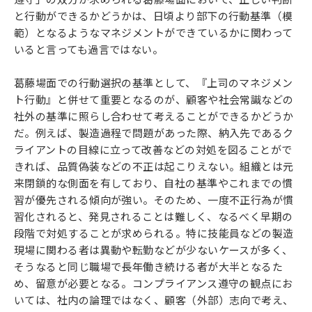
と行動ができるかどうかは、日頃より部下の行動基準（模
範）となるようなマネジメントができているかに関わって
いると言っても過言ではない。
葛藤場面での行動選択の基準として、『上司のマネジメン
ト行動』と併せて重要となるのが、顧客や社会常識などの
社外の基準に照らし合わせて考えることができるかどうか
だ。例えば、製造過程で問題があった際、納入先であるク
ライアントの目線に立って改善などの対処を図ることがで
きれば、品質偽装などの不正は起こりえない。組織とは元
来閉鎖的な側面を有しており、自社の基準やこれまでの慣
習が優先される傾向が強い。そのため、一度不正行為が慣
習化されると、発見されることは難しく、なるべく早期の
段階で対処することが求められる。特に技能員などの製造
現場に関わる者は異動や転勤などが少ないケースが多く、
そうなると同じ職場で長年働き続ける者が大半となるた
め、留意が必要となる。コンプライアンス遵守の観点にお
いては、社内の論理ではなく、顧客（外部）志向で考え、