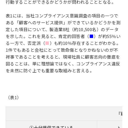
行動することができるかどうかが問われることとなる。
表1には、当社コンプライアンス意識調査の項目の一つで
ある「顧客へのサービス提供」ができているかどうかを測
定した項目について、製造業8社（約10,500名）のデータ
を示した。これを見ると、肯定的回答者（
■
）が約55％い
る一方で、否定派（
■
）も約10％存在することがわかる。
1件でもあると会社にとって致命傷となりかねないのが不
祥事であることを考えると、現場社員に顧客志向の徹底を
図ることは、単に理想論ではなく、コンプライアンス違反
を未然に防ぐ上でも重要な取組みと言える。
（表1）
『顧
①十分提供できている