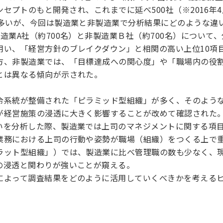
ny」のコンセプトのもと開発され、これまでに延べ500社（※201
と多いが、今回は製造業と非製造業で分析結果にどのような違
造業A社（約700名）と非製造業Ｂ社（約700名）について
用い、「経営方針のブレイクダウン」と相関の高い上位10項
方、非製造業では、「目標達成への関心度」や「職場内の役
とは異なる傾向が示された。
令系統が整備された「ピラミッド型組織」が多く、そのよう
が経営施策の浸透に大きく影響することが改めて確認された
いを分析した際、製造業では上司のマネジメントに関する項
業務における上司の行動や姿勢が職場（組織）をつくる上で
ラット型組織」）では、製造業に比べ管理職の数も少なく、
の浸透と関わりが強いことが窺える。
によって調査結果をどのように活用していくべきかを考える