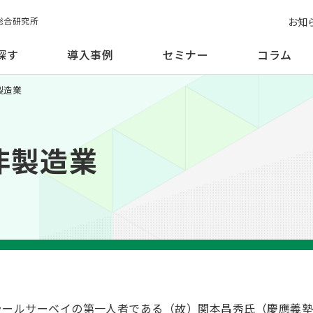
お知
総合研究所
探す
導入事例
セミナー
コラム
製造業
と非製造業
モラールサーベイの第一人者である（故）関本昌秀氏（慶應義